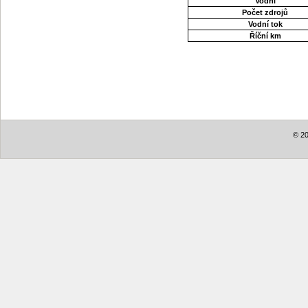
Vodní
Počet zdrojů
Vodní tok
Říční km
© 20