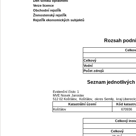
Den vzniku oprávnění
Verze licence
Obchodní rejstřík
Živnostenský rejstřík
Rejstřík ekonomických subjektů
Rozsah podni
Celkov
Celkový
Vodní
Počet zdrojů
Seznam jednotlivých 
Evidenční číslo: 1
MVE Nosek Jaroslav
512 02 Košťálov, Košťálov, okres Semily, kraj Liberec
Katastrální území
Kód katastr
Košťálov
670936
Celkový ins
Celkový