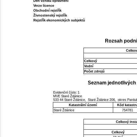
Den vzniku oprávnění
Verze licence
Obchodní rejstřík
Živnostenský rejstřík
Rejstřík ekonomických subjektů
Rozsah podni
Celkov
Celkový
Vodní
Počet zdrojů
Seznam jednotlivých 
Evidenční číslo: 1
MVE Staré Ždánice
533 44 Staré Ždánice, Staré Ždánice 206, okres Pardu
Katastrální území
Kód katastr
Staré Ždánice
754781
Celkový ins
Celkový