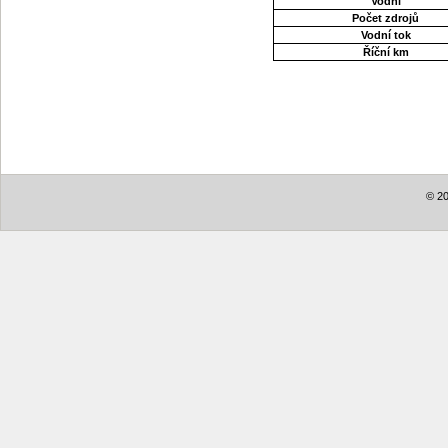
Vodní
Počet zdrojů
Vodní tok
Říční km
© 20