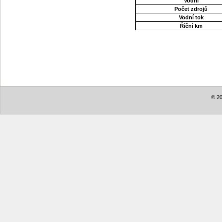
Vodní
Počet zdrojů
Vodní tok
Říční km
© 20