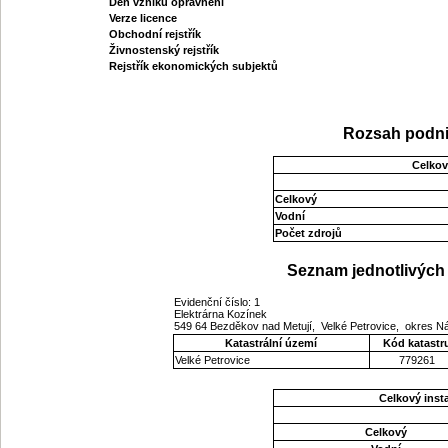
Den vzniku oprávnění
Verze licence
Obchodní rejstřík
Živnostenský rejstřík
Rejstřík ekonomických subjektů
Rozsah podni
Celkov
Celkový
Vodní
Počet zdrojů
Seznam jednotlivých 
Evidenční číslo: 1
Elektrárna Kozínek
549 64 Bezděkov nad Metují, Velké Petrovice, okres 
Katastrální území
Kód katastr
Velké Petrovice
779261
Celkový ins
Celkový