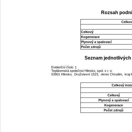
Rozsah podni
Celkov
Celkový
Kogenerace
Plynový a spalovací
Počet zdrojů
Seznam jednotlivých 
Evidenční číslo: 1
Teplárenská společnst Hlinsko, spol. s r. o.
53901 Hlinsko, Družstevní 1523, okres Chrudim, kraj
Celkový ins
Celkový
Plynový a spalovací
Kogenerace
Počet zdrojů