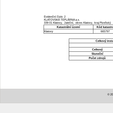
Evidenční číslo: 2
KLATOVSKÁ TEPLÁRNA a.s.
339 01 Klatovy, Jateční, okres Klatovy, kraj Plzeňský
Katastrální území
Kód katastr
Klatovy
665797
Celkový ins
Celkový
Sluneční
Počet zdrojů
© 20