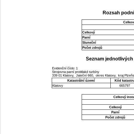
Rozsah podni
Celkov
Celkový
Parní
Sluneční
Počet zdrojů
Seznam jednotlivých 
Evidenční číslo: 1
Strojovna parní protitlaké turbíny
339 01 Klatovy, Jateční 660, okres Klatovy, kraj Plze
Katastrální území
Kód katastr
Klatovy
665797
Celkový ins
Celkový
Parní
Počet zdrojů