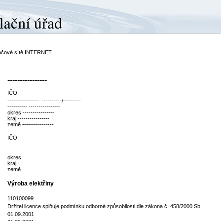
ítačové sítě INTERNET.
----------------
IČO: ----------------
---------------- ----------/---------
---------- ----------------
okres ----------------
kraj ----------------
země ----------------
IČO:
okres
kraj
země
Výroba elektřiny
110100099
Držitel licence splňuje podmínku odborné způsobilosti dle zákona č. 458/2000 Sb.
01.09.2001