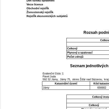
Den vzniku oprávnění
Verze licence
Obchodní rejstřík
Živnostenský rejstřík
Rejstřík ekonomických subjektů
Rozsah podni
Celkov
Celkový
Plynový a spalovací
Počet zdrojů
Seznam jednotlivých 
Evidenční číslo: 1
Pavel Juda
592 32 Jámy, Jámy 75, okres Žďár nad Sázavou, kraj
Katastrální území
Kód katastr
Jámy
656682
Celkový ins
Celkový