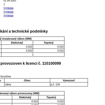
01.09.2001
1
Vyhledat
Vyhledat
Vyhledat
kání a technické podmínky
ý instalovaný výkon [MW]
Elektrický
Tepelný
0.022
0.022
0.022
0.022
1
provozoven k licenci č. 110100099
 Vysočina
u
Obec
Vymezení
Jámy
p.č. 134
talovaný výkon provozovny [MW]
Elektrický
Tepelný
0.022
0.022