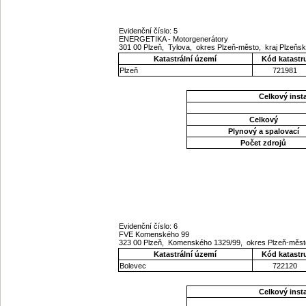
Evidenční číslo: 5
ENERGETIKA - Motorgenerátory
301 00 Plzeň, Tylova, okres Plzeň-město, kraj Plzeňs
Katastrální území
Kód katastr
Plzeň
721981
Celkový ins
Celkový
Plynový a spalovací
Počet zdrojů
Evidenční číslo: 6
FVE Komenského 99
323 00 Plzeň, Komenského 1329/99, okres Plzeň-měst
Katastrální území
Kód katastr
Bolevec
722120
Celkový ins