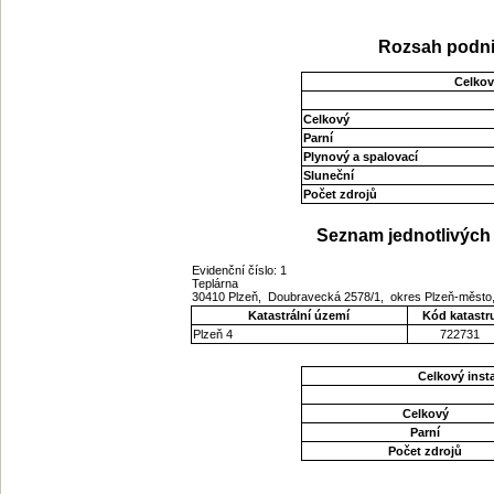
Rozsah podni
Celkov
Celkový
Parní
Plynový a spalovací
Sluneční
Počet zdrojů
Seznam jednotlivých 
Evidenční číslo: 1
Teplárna
30410 Plzeň, Doubravecká 2578/1, okres Plzeň-město
Katastrální území
Kód katastr
Plzeň 4
722731
Celkový ins
Celkový
Parní
Počet zdrojů