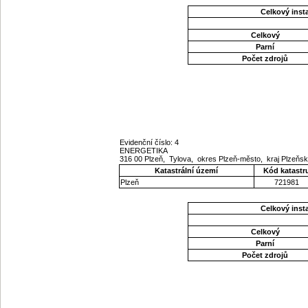
Celkový ins
Celkový
Parní
Počet zdrojů
Evidenční číslo: 4
ENERGETIKA
316 00 Plzeň, Tylova, okres Plzeň-město, kraj Plzeňs
Katastrální území
Kód katastr
Plzeň
721981
Celkový ins
Celkový
Parní
Počet zdrojů