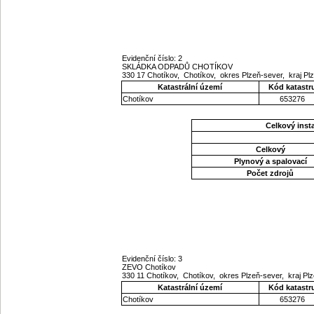
Evidenční číslo: 2
SKLÁDKA ODPADŮ CHOTÍKOV
330 17 Chotíkov, Chotíkov, okres Plzeň-sever, kraj P
Katastrální území
Kód katastr
Chotíkov
653276
Celkový ins
Celkový
Plynový a spalovací
Počet zdrojů
Evidenční číslo: 3
ZEVO Chotíkov
330 11 Chotíkov, Chotíkov, okres Plzeň-sever, kraj P
Katastrální území
Kód katastr
Chotíkov
653276