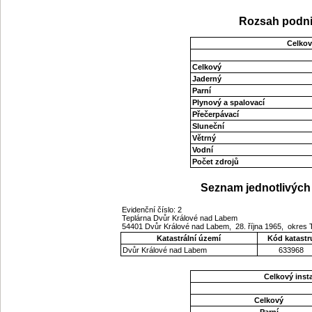
Rozsah podni
Celkov
Celkový
Jaderný
Parní
Plynový a spalovací
Přečerpávací
Sluneční
Větrný
Vodní
Počet zdrojů
Seznam jednotlivých 
Evidenční číslo: 2
Teplárna Dvůr Králové nad Labem
54401 Dvůr Králové nad Labem, 28. října 1965, okres 
Katastrální území
Kód katastr
Dvůr Králové nad Labem
633968
Celkový ins
Celkový
Parní