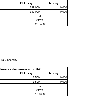
Elektrický
Tepelný
139.000
0.000
139.000
0.000
2
Vltava
329.54300
kraj Jihočeský
talovaný výkon provozovny [MW]
Elektrický
Tepelný
1.500
0.000
1.500
0.000
1
Vltava
319.10800