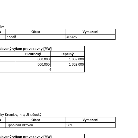
cký
u
Obec
Vymezení
Kadaň
405/25
talovaný výkon provozovny [MW]
Elektrický
Tepelný
800.000
1 852.000
800.000
1 852.000
4
ský Krumlov, kraj Jihočeský
u
Obec
Vymezení
Lipno nad Vltavou
589
talovaný výkon provozovny [MW]