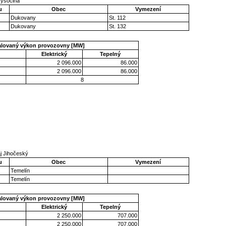
Vysočina
u
Obec
Vymezení
Dukovany
St. 112
Dukovany
St. 132
talovaný výkon provozovny [MW]
Elektrický
Tepelný
2 096.000
86.000
2 096.000
86.000
8
aj Jihočeský
u
Obec
Vymezení
Temelín
Temelín
talovaný výkon provozovny [MW]
Elektrický
Tepelný
2 250.000
707.000
2 250.000
707.000