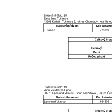
Evidenční číslo: 15
Elektrárna Tušimice II
43201 Kadaň, Tušimice 9, okres Chomutov, kraj Úste
Katastrální území
Kód katastr
Tušimice
771899
Celkový ins
Celkový
Parní
Počet zdrojů
Evidenční číslo: 19
Vodní elektrárna Lipno I
38278 Lipno nad Vltavou, Lipno nad Vltavou, okres Če
Katastrální území
Kód katastr
Lipno nad Vltavou
684309
Celkový ins