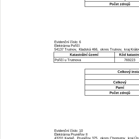
Počet zdrojů
Evidenční číslo: 6
Elektrárna Poříčí
54137 Trutnov, Kladská 466, okres Trutnov, kraj Krá
Katastrální území
Kód katastr
Poříčí u Trutnova
769223
Celkový ins
Celkový
Parní
Počet zdrojů
Evidenční číslo: 10
Elektrárna Prunéřov II
43201 Kadaň, Prunéřov 375, okres Chomutov, kraj Ú