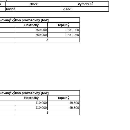
u
Obec
Vymezení
Kadaň
256/23
talovaný výkon provozovny [MW]
Elektrický
Tepelný
750.000
1 581.060
750.000
1 581.060
3
talovaný výkon provozovny [MW]
Elektrický
Tepelný
110.000
49.800
110.000
49.800
1