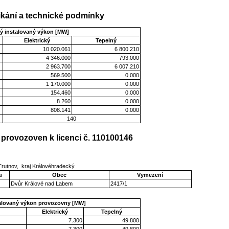
kání a technické podmínky
ý instalovaný výkon [MW]
Elektrický
Tepelný
10 020.061
6 800.210
4 346.000
793.000
2 963.700
6 007.210
569.500
0.000
1 170.000
0.000
154.460
0.000
8.260
0.000
808.141
0.000
140
provozoven k licenci č. 110100146
Trutnov, kraj Královéhradecký
u
Obec
Vymezení
Dvůr Králové nad Labem
2417/1
talovaný výkon provozovny [MW]
Elektrický
Tepelný
7.300
49.800
7.300
49.800