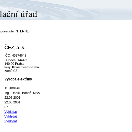
ítačové sítě INTERNET.
ČEZ, a. s.
IČO: 45274649
Duhová 1444/2
140 00 Praha
kraj Hlavní město Praha
země CZ
Výroba elektřiny
110100146
Ing. Daniel Beneš MBA
22.08.2001
22.08.2001
67
Vyhledat
Vyhledat
Vyhledat