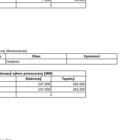
2
kraj Jihomoravský
u
Obec
Vymezení
Hodonín
talovaný výkon provozovny [MW]
Elektrický
Tepelný
107.000
262.000
107.000
262.000
2