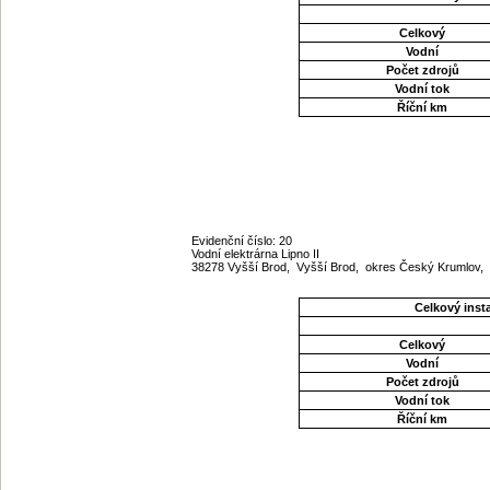
Celkový
Vodní
Počet zdrojů
Vodní tok
Říční km
Evidenční číslo: 20
Vodní elektrárna Lipno II
38278 Vyšší Brod, Vyšší Brod, okres Český Krumlov, 
Celkový ins
Celkový
Vodní
Počet zdrojů
Vodní tok
Říční km