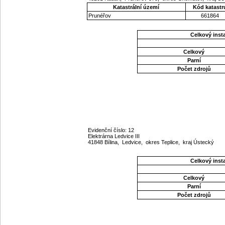
Katastrální území
Kód katastr
Prunéřov
661864
Celkový ins
Celkový
Parní
Počet zdrojů
Evidenční číslo: 12
Elektrárna Ledvice III
41848 Bílina, Ledvice, okres Teplice, kraj Ústecký
Celkový ins
Celkový
Parní
Počet zdrojů