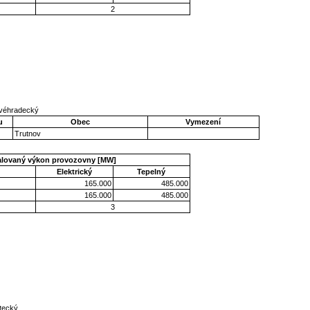
2
lovéhradecký
u
Obec
Vymezení
Trutnov
talovaný výkon provozovny [MW]
Elektrický
Tepelný
165.000
485.000
165.000
485.000
3
stecký