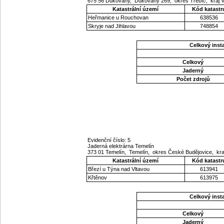
675 56 Dukovany, Dukovany 269, okres Třebíč, kraj 
Katastrální území
Kód katastr
Heřmanice u Rouchovan
638536
Skryje nad Jihlavou
748854
Celkový ins
Celkový
Jaderný
Počet zdrojů
Evidenční číslo: 5
Jaderná elektrárna Temelín
373 01 Temelín, Temelín, okres České Budějovice, kr
Katastrální území
Kód katastr
Březí u Týna nad Vltavou
613941
Křtěnov
613975
Celkový ins
Celkový
Jaderný