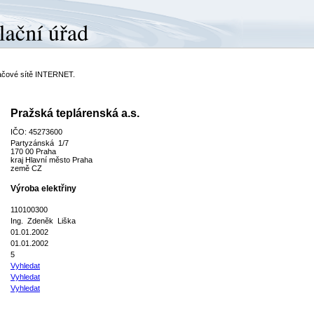
ítačové sítě INTERNET.
Pražská teplárenská a.s.
IČO: 45273600
Partyzánská 1/7
170 00 Praha
kraj Hlavní město Praha
země CZ
Výroba elektřiny
110100300
Ing. Zdeněk Liška
01.01.2002
01.01.2002
5
Vyhledat
Vyhledat
Vyhledat