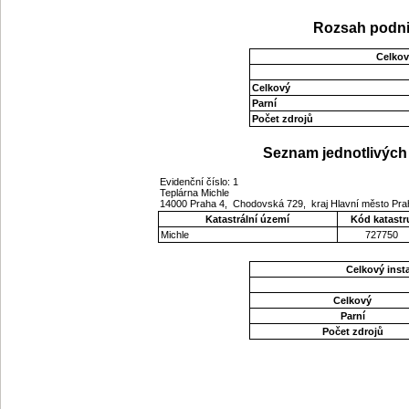
Rozsah podni
Celkov
Celkový
Parní
Počet zdrojů
Seznam jednotlivých 
Evidenční číslo: 1
Teplárna Michle
14000 Praha 4, Chodovská 729, kraj Hlavní město Pr
Katastrální území
Kód katastr
Michle
727750
Celkový ins
Celkový
Parní
Počet zdrojů