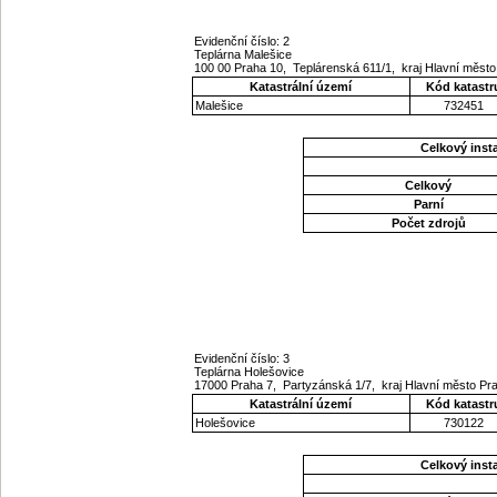
Evidenční číslo: 2
Teplárna Malešice
100 00 Praha 10, Teplárenská 611/1, kraj Hlavní měst
Katastrální území
Kód katastr
Malešice
732451
Celkový ins
Celkový
Parní
Počet zdrojů
Evidenční číslo: 3
Teplárna Holešovice
17000 Praha 7, Partyzánská 1/7, kraj Hlavní město Pr
Katastrální území
Kód katastr
Holešovice
730122
Celkový ins