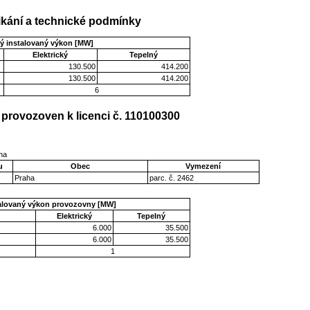
kání a technické podmínky
ý instalovaný výkon [MW]
Elektrický
Tepelný
130.500
414.200
130.500
414.200
6
provozoven k licenci č. 110100300
aha
u
Obec
Vymezení
Praha
parc. č. 2462
talovaný výkon provozovny [MW]
Elektrický
Tepelný
6.000
35.500
6.000
35.500
1