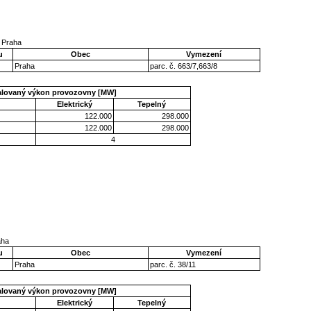
o Praha
u
Obec
Vymezení
Praha
parc. č. 663/7,663/8
talovaný výkon provozovny [MW]
Elektrický
Tepelný
122.000
298.000
122.000
298.000
4
aha
u
Obec
Vymezení
Praha
parc. č. 38/11
talovaný výkon provozovny [MW]
Elektrický
Tepelný