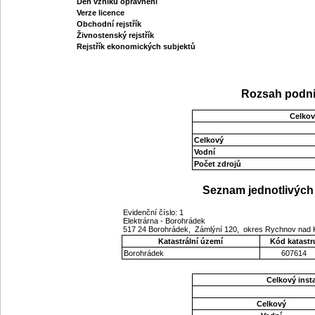
Den vzniku oprávnění
Verze licence
Obchodní rejstřík
Živnostenský rejstřík
Rejstřík ekonomických subjektů
Rozsah podni
Celkov
Celkový
Vodní
Počet zdrojů
Seznam jednotlivých 
Evidenční číslo: 1
Elektrárna - Borohrádek
517 24 Borohrádek, Zámlýní 120, okres Rychnov nad 
Katastrální území
Kód katastr
Borohrádek
607614
Celkový ins
Celkový