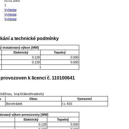
01.01.2002
1
Vyhledat
Vyhledat
Vyhledat
kání a technické podmínky
ý instalovaný výkon [MW]
Elektrický
Tepelný
0.128
0.000
0.128
0.000
1
provozoven k licenci č. 110100641
Kněžnou, kraj Královéhradecký
u
Obec
Vymezení
Borohrádek
l.v. 816
talovaný výkon provozovny [MW]
Elektrický
Tepelný
0.128
0.000