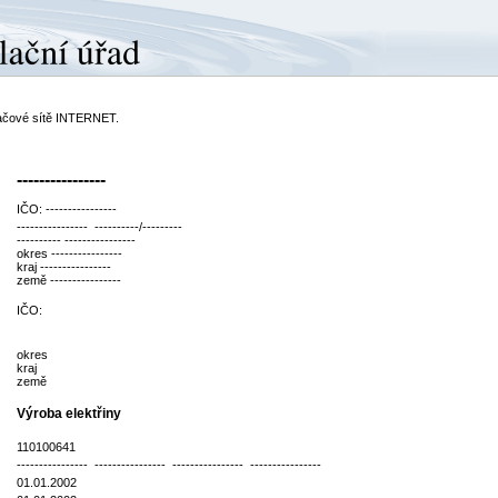
ítačové sítě INTERNET.
----------------
IČO: ----------------
---------------- ----------/---------
---------- ----------------
okres ----------------
kraj ----------------
země ----------------
IČO:
okres
kraj
země
Výroba elektřiny
110100641
---------------- ---------------- ---------------- ----------------
01.01.2002