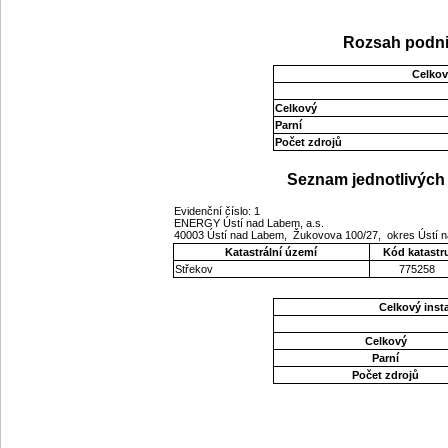
Rozsah podni
Celkov
Celkový
Parní
Počet zdrojů
Seznam jednotlivých 
Evidenční číslo: 1
ENERGY Ústí nad Labem, a.s.
40003 Ústí nad Labem, Žukovova 100/27, okres Ústí 
Katastrální území
Kód katastr
Střekov
775258
Celkový ins
Celkový
Parní
Počet zdrojů