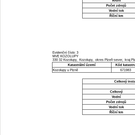
Vodní
Počet zdrojů
Vodní tok
Říční km
Evidenční číslo: 3
MVE KOZOLUPY
330 32 Kozolupy, Kozolupy, okres Plzeň-sever, kraj P
Katastrální území
Kód katastr
Kozolupy u Plzně
671983
Celkový ins
Celkový
Vodní
Počet zdrojů
Vodní tok
Říční km