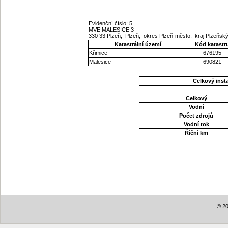
Evidenční číslo: 5
MVE MALESICE 3
330 33 Plzeň, Plzeň, okres Plzeň-město, kraj Plzeňsk
Katastrální území
Kód katastr
Křimice
676195
Malesice
690821
Celkový ins
Celkový
Vodní
Počet zdrojů
Vodní tok
Říční km
© 20