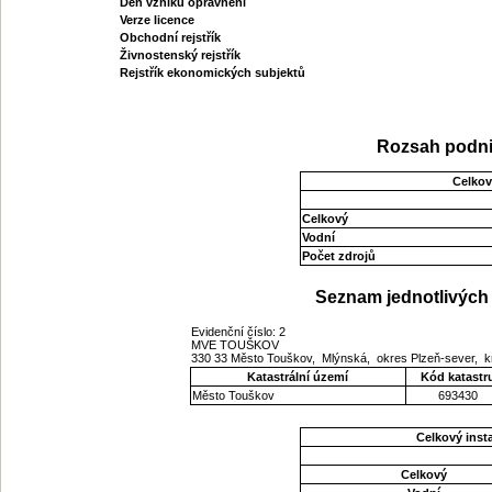
Den vzniku oprávnění
Verze licence
Obchodní rejstřík
Živnostenský rejstřík
Rejstřík ekonomických subjektů
Rozsah podni
Celkov
Celkový
Vodní
Počet zdrojů
Seznam jednotlivých 
Evidenční číslo: 2
MVE TOUŠKOV
330 33 Město Touškov, Mlýnská, okres Plzeň-sever, k
Katastrální území
Kód katastr
Město Touškov
693430
Celkový ins
Celkový