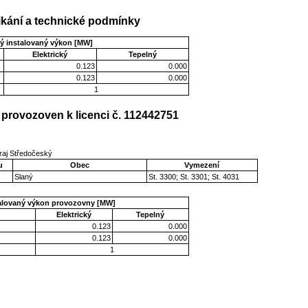
kání a technické podmínky
ý instalovaný výkon [MW]
Elektrický
Tepelný
0.123
0.000
0.123
0.000
1
provozoven k licenci č. 112442751
kraj Středočeský
u
Obec
Vymezení
Slaný
St. 3300; St. 3301; St. 4031
talovaný výkon provozovny [MW]
Elektrický
Tepelný
0.123
0.000
0.123
0.000
1