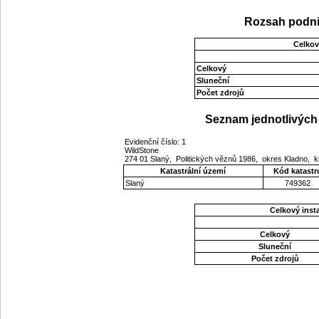
Rozsah podni
Celkov
Celkový
Sluneční
Počet zdrojů
Seznam jednotlivých 
Evidenční číslo: 1
WildStone
274 01 Slaný, Politických věznů 1986, okres Kladno, 
Katastrální území
Kód katastr
Slaný
749362
Celkový ins
Celkový
Sluneční
Počet zdrojů