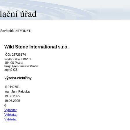
ítačové sítě INTERNET.
Wild Stone International s.r.o.
IČO: 26723174
Podhořská 806/31
184 00 Praha
kraj Hlavní město Praha
země CZ
Výroba elektřiny
112442751
Ing. Jan Paluska
19.06.2025
19.06.2025
0
Vyhledat
Vyhledat
Vyhledat