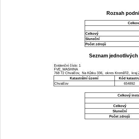
Rozsah podni
Celkov
Celkový
Sluneční
Počet zdrojů
Seznam jednotlivých 
Evidenční číslo: 1
FVE_WASHINA
768 72 Chvalčov, Na Kůtku 336, okres Kroměříž, kraj 
Katastrální území
Kód katastr
Chvalčov
654892
Celkový ins
Celkový
Sluneční
Počet zdrojů