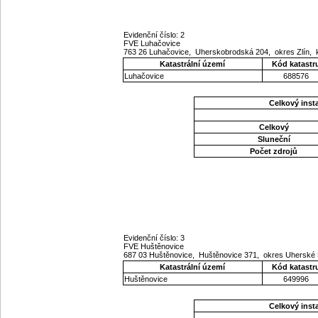
Evidenční číslo: 2
FVE Luhačovice
763 26 Luhačovice, Uherskobrodská 204, okres Zlín, k
Katastrální území
Kód katastr
Luhačovice
688576
Celkový ins
Celkový
Sluneční
Počet zdrojů
Evidenční číslo: 3
FVE Huštěnovice
687 03 Huštěnovice, Huštěnovice 371, okres Uherské H
Katastrální území
Kód katastr
Huštěnovice
649996
Celkový ins