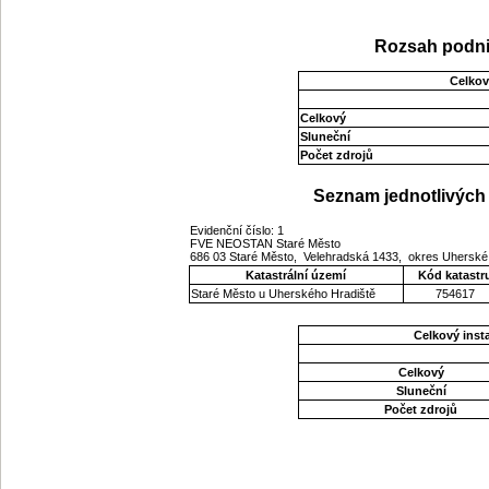
Rozsah podni
Celkov
Celkový
Sluneční
Počet zdrojů
Seznam jednotlivých 
Evidenční číslo: 1
FVE NEOSTAN Staré Město
686 03 Staré Město, Velehradská 1433, okres Uherské 
Katastrální území
Kód katastr
Staré Město u Uherského Hradiště
754617
Celkový ins
Celkový
Sluneční
Počet zdrojů