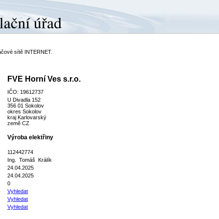
ítačové sítě INTERNET.
FVE Horní Ves s.r.o.
IČO: 19612737
U Divadla 152
356 01 Sokolov
okres Sokolov
kraj Karlovarský
země CZ
Výroba elektřiny
112442774
Ing. Tomáš Králík
24.04.2025
24.04.2025
0
Vyhledat
Vyhledat
Vyhledat