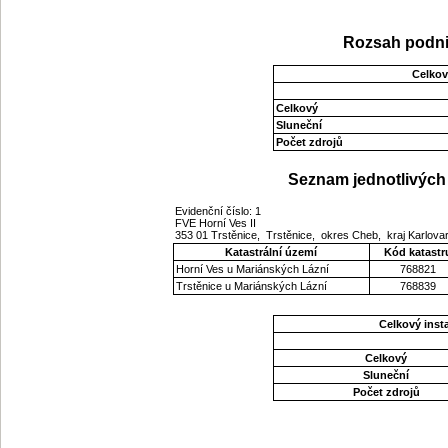
Rozsah podni
Celkov
Celkový
Sluneční
Počet zdrojů
Seznam jednotlivých 
Evidenční číslo: 1
FVE Horní Ves II
353 01 Trstěnice, Trstěnice, okres Cheb, kraj Karlov
Katastrální území
Kód katastr
Horní Ves u Mariánských Lázní
768821
Trstěnice u Mariánských Lázní
768839
Celkový ins
Celkový
Sluneční
Počet zdrojů