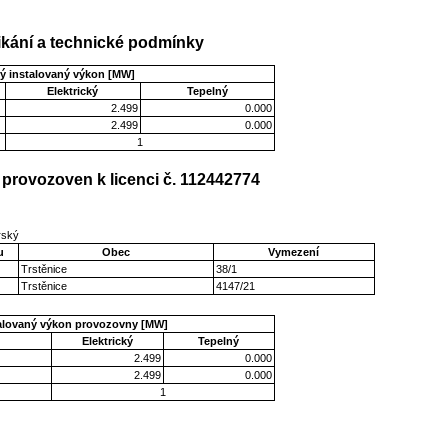
kání a technické podmínky
ý instalovaný výkon [MW]
Elektrický
Tepelný
2.499
0.000
2.499
0.000
1
provozoven k licenci č. 112442774
arský
u
Obec
Vymezení
Trstěnice
38/1
Trstěnice
4147/21
talovaný výkon provozovny [MW]
Elektrický
Tepelný
2.499
0.000
2.499
0.000
1