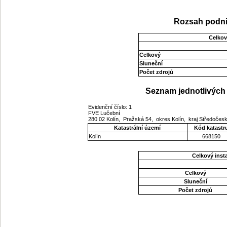
Rozsah podni
Celkov
Celkový
Sluneční
Počet zdrojů
Seznam jednotlivých 
Evidenční číslo: 1
FVE Lučební
280 02 Kolín, Pražská 54, okres Kolín, kraj Středoče
Katastrální území
Kód katastr
Kolín
668150
Celkový ins
Celkový
Sluneční
Počet zdrojů