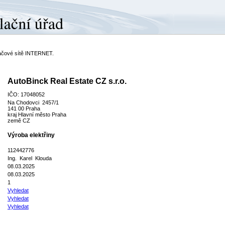
ítačové sítě INTERNET.
AutoBinck Real Estate CZ s.r.o.
IČO: 17048052
Na Chodovci 2457/1
141 00 Praha
kraj Hlavní město Praha
země CZ
Výroba elektřiny
112442776
Ing. Karel Klouda
08.03.2025
08.03.2025
1
Vyhledat
Vyhledat
Vyhledat