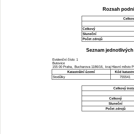
Rozsah podni
Celkov
Celkový
Sluneční
Počet zdrojů
Seznam jednotlivých 
Evidenční číslo: 1
Butovice
155 00 Praha, Bucharova 1186/16, kraj Hlavní město 
Katastrální území
Kód katastr
Stodůlky
755541
Celkový ins
Celkový
Sluneční
Počet zdrojů