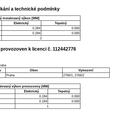
kání a technické podmínky
ý instalovaný výkon [MW]
Elektrický
Tepelný
0.284
0.000
0.284
0.000
2
provozoven k licenci č. 112442776
Praha
u
Obec
Vymezení
Praha
2766/1, 2766/2
talovaný výkon provozovny [MW]
Elektrický
Tepelný
0.184
0.000
0.184
0.000
1