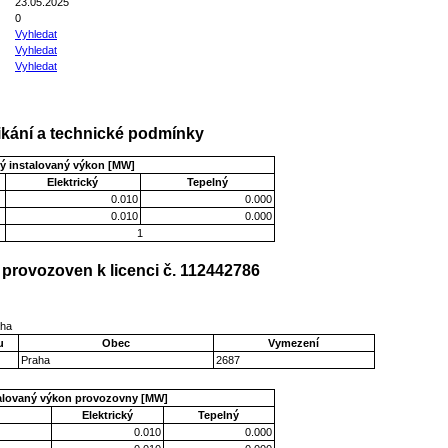
23.05.2025
0
Vyhledat
Vyhledat
Vyhledat
kání a technické podmínky
ý instalovaný výkon [MW]
Elektrický
Tepelný
0.010
0.000
0.010
0.000
1
provozoven k licenci č. 112442786
aha
u
Obec
Vymezení
Praha
2687
talovaný výkon provozovny [MW]
Elektrický
Tepelný
0.010
0.000