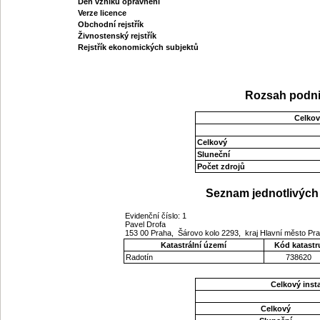
Den vzniku oprávnění
Verze licence
Obchodní rejstřík
Živnostenský rejstřík
Rejstřík ekonomických subjektů
Rozsah podni
Celkov
Celkový
Sluneční
Počet zdrojů
Seznam jednotlivých 
Evidenční číslo: 1
Pavel Drofa
153 00 Praha, Šárovo kolo 2293, kraj Hlavní město Pr
Katastrální území
Kód katastr
Radotín
738620
Celkový ins
Celkový