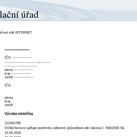
ítačové sítě INTERNET.
----------------
IČO: ----------------
---------------- ----------/---------
---------- ----------------
okres ----------------
kraj ----------------
země ----------------
IČO:
okres
kraj
země
Výroba elektřiny
112442786
Držitel licence splňuje podmínku odborné způsobilosti dle zákona č. 458/2000 Sb.
23.05.2025