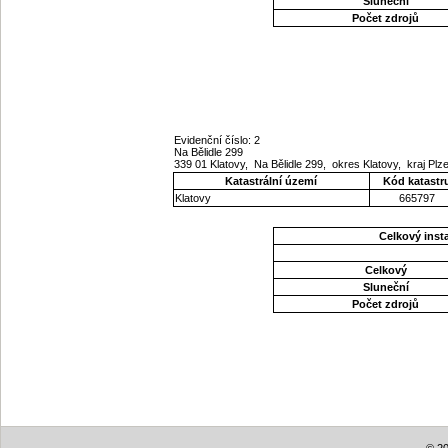
Sluneční
Počet zdrojů
Evidenční číslo: 2
Na Bělidle 299
339 01 Klatovy, Na Bělidle 299, okres Klatovy, kraj Pl
Katastrální území
Kód katastr
Klatovy
665797
Celkový ins
Celkový
Sluneční
Počet zdrojů
© 20