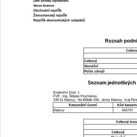
Den vzniku oprávnění
Verze licence
Obchodní rejstřík
Živnostenský rejstřík
Rejstřík ekonomických subjektů
Rozsah podni
Celkov
Celkový
Sluneční
Počet zdrojů
Seznam jednotlivých 
Evidenční číslo: 1
FVE - Ing. Štěpán Procházka
339 01 Klatovy, Na Bělidle 299, okres Klatovy, kraj Pl
Katastrální území
Kód katastr
Klatovy
665797
Celkový ins
Celkový