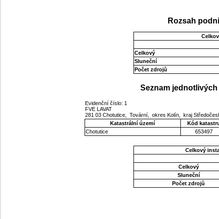
Rozsah podni
Celkov
Celkový
Sluneční
Počet zdrojů
Seznam jednotlivých 
Evidenční číslo: 1
FVE LAVAT
281 03 Chotutice, Tovární, okres Kolín, kraj Středoče
Katastrální území
Kód katastr
Chotutice
653497
Celkový ins
Celkový
Sluneční
Počet zdrojů