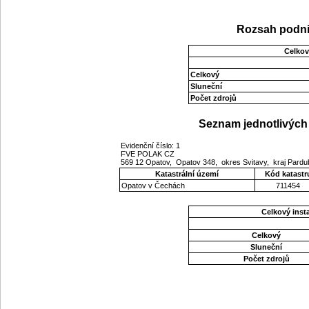
Rozsah podni
Celkov
Celkový
Sluneční
Počet zdrojů
Seznam jednotlivých 
Evidenční číslo: 1
FVE POLAK CZ
569 12 Opatov, Opatov 348, okres Svitavy, kraj Pard
Katastrální území
Kód katastr
Opatov v Čechách
711454
Celkový ins
Celkový
Sluneční
Počet zdrojů