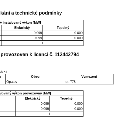
kání a technické podmínky
ý instalovaný výkon [MW]
Elektrický
Tepelný
0.099
0.000
0.099
0.000
1
provozoven k licenci č. 112442794
ubický
u
Obec
Vymezení
Opatov
st. 778
talovaný výkon provozovny [MW]
Elektrický
Tepelný
0.099
0.000
0.099
0.000
1