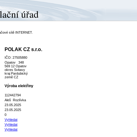
ítačové sítě INTERNET.
POLAK CZ s.r.o.
IČO: 27505880
Opatov 348
569 12 Opatov
okres Svitavy
kraj Pardubický
země CZ
Výroba elektřiny
112442794
Aleš Rozlívka
23.05.2025
23.05.2025
0
Vyhledat
Vyhledat
Vyhledat