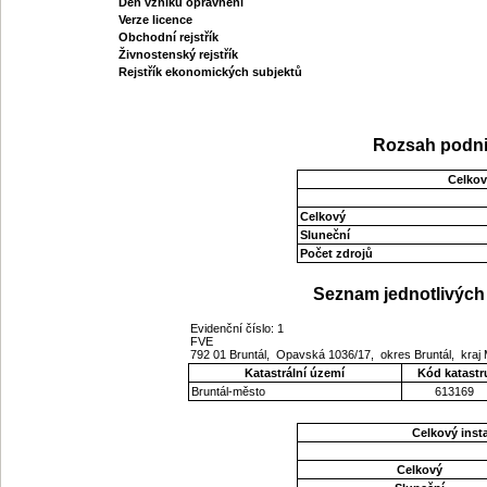
Den vzniku oprávnění
Verze licence
Obchodní rejstřík
Živnostenský rejstřík
Rejstřík ekonomických subjektů
Rozsah podni
Celkov
Celkový
Sluneční
Počet zdrojů
Seznam jednotlivých 
Evidenční číslo: 1
FVE
792 01 Bruntál, Opavská 1036/17, okres Bruntál, kra
Katastrální území
Kód katastr
Bruntál-město
613169
Celkový ins
Celkový