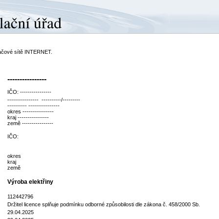
ítačové sítě INTERNET.
----------------
IČO: ----------------
---------------- ----------/---------
---------- ----------------
okres ----------------
kraj ----------------
země ----------------
IČO:
okres
kraj
země
Výroba elektřiny
112442796
Držitel licence splňuje podmínku odborné způsobilosti dle zákona č. 458/2000 Sb.
29.04.2025