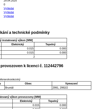
29.04.2025
0
Vyhledat
Vyhledat
Vyhledat
kání a technické podmínky
ý instalovaný výkon [MW]
Elektrický
Tepelný
0.015
0.000
0.015
0.000
2
provozoven k licenci č. 112442796
j Moravskoslezský
u
Obec
Vymezení
Bruntál
2991, 2992/2
talovaný výkon provozovny [MW]
Elektrický
Tepelný
0.015
0.000