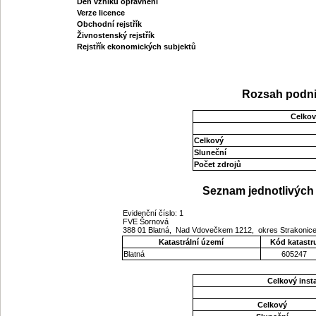
Den vzniku oprávnění
Verze licence
Obchodní rejstřík
Živnostenský rejstřík
Rejstřík ekonomických subjektů
Rozsah podni
Celkov
Celkový
Sluneční
Počet zdrojů
Seznam jednotlivých 
Evidenční číslo: 1
FVE Šornová
388 01 Blatná, Nad Vdovečkem 1212, okres Strakonice
Katastrální území
Kód katastr
Blatná
605247
Celkový ins
Celkový