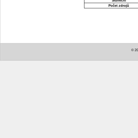
Sluneční
Počet zdrojů
© 20