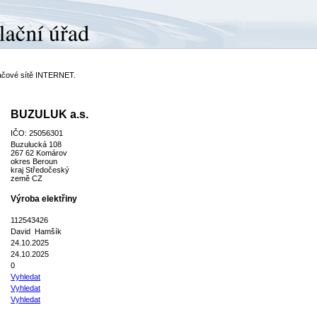
ítačové sítě INTERNET.
BUZULUK a.s.
IČO: 25056301
Buzulucká 108
267 62 Komárov
okres Beroun
kraj Středočeský
země CZ
Výroba elektřiny
112543426
David Hamšík
24.10.2025
24.10.2025
0
Vyhledat
Vyhledat
Vyhledat