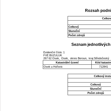
Rozsah podni
Celkov
Celkový
Sluneční
Počet zdrojů
Seznam jednotlivých 
Evidenční číslo: 1
FVE BUZULUK
267 62 Osek, Osek, okres Beroun, kraj Středočeský
Katastrální území
Kód katastr
Osek u Hořovic
712841
Celkový ins
Celkový
Sluneční
Počet zdrojů