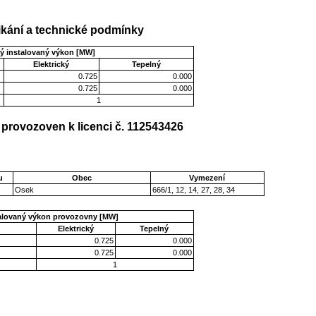
kání a technické podmínky
ý instalovaný výkon [MW]
Elektrický
Tepelný
0.725
0.000
0.725
0.000
1
provozoven k licenci č. 112543426
u
Obec
Vymezení
Osek
666/1, 12, 14, 27, 28, 34
talovaný výkon provozovny [MW]
Elektrický
Tepelný
0.725
0.000
0.725
0.000
1