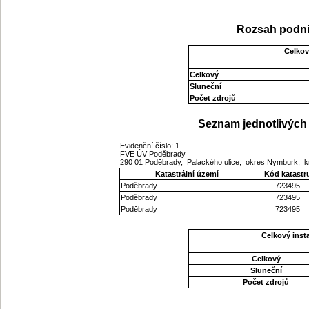
Rozsah podni
Celkov
Celkový
Sluneční
Počet zdrojů
Seznam jednotlivých 
Evidenční číslo: 1
FVE ÚV Poděbrady
290 01 Poděbrady, Palackého ulice, okres Nymburk, k
Katastrální území
Kód katastr
Poděbrady
723495
Poděbrady
723495
Poděbrady
723495
Celkový ins
Celkový
Sluneční
Počet zdrojů