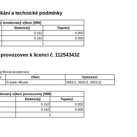
kání a technické podmínky
ý instalovaný výkon [MW]
Elektrický
Tepelný
0.162
0.000
0.162
0.000
1
provozoven k licenci č. 112543432
raj Moravskoslezský
u
Obec
Vymezení
Frýdek-Místek
3691/1, 3691/3, 3691/11
talovaný výkon provozovny [MW]
Elektrický
Tepelný
0.162
0.000
0.162
0.000
1