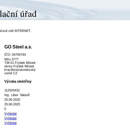
ítačové sítě INTERNET.
GO Steel a.s.
IČO: 04795784
Míru 3777
738 01 Frýdek-Místek
okres Frýdek-Místek
kraj Moravskoslezský
země CZ
Výroba elektřiny
112543432
Ing. Libor Valovič
25.06.2025
25.06.2025
0
Vyhledat
Vyhledat
Vyhledat