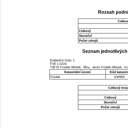
Rozsah podni
Celkov
Celkový
Sluneční
Počet zdrojů
Seznam jednotlivých 
Evidenční číslo: 1
FVE 1 GOS
738 01 Frýdek-Místek, Míru, okres Frýdek-Místek, k
Katastrální území
Kód katastr
Frýdek
634956
Celkový ins
Celkový
Sluneční
Počet zdrojů