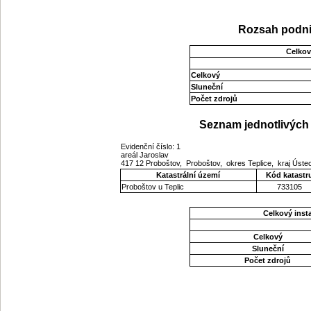
Rozsah podni
Celkov
Celkový
Sluneční
Počet zdrojů
Seznam jednotlivých 
Evidenční číslo: 1
areál Jaroslav
417 12 Proboštov, Proboštov, okres Teplice, kraj Úst
Katastrální území
Kód katastr
Proboštov u Teplic
733105
Celkový ins
Celkový
Sluneční
Počet zdrojů