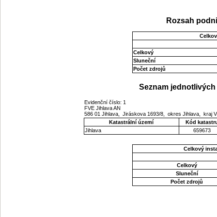
Rozsah podni
Celkov
Celkový
Sluneční
Počet zdrojů
Seznam jednotlivých 
Evidenční číslo: 1
FVE Jihlava AN
586 01 Jihlava, Jiráskova 1693/8, okres Jihlava, kraj
Katastrální území
Kód katastr
Jihlava
659673
Celkový ins
Celkový
Sluneční
Počet zdrojů