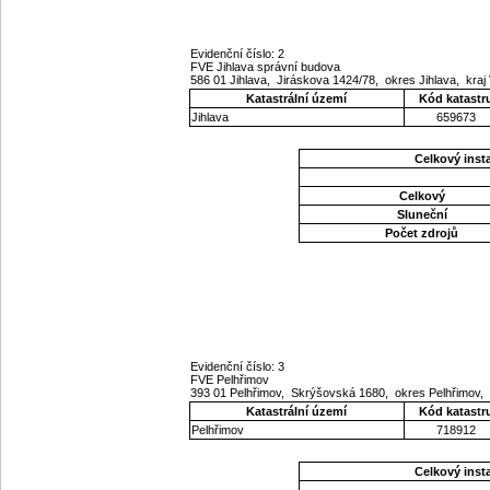
Evidenční číslo: 2
FVE Jihlava správní budova
586 01 Jihlava, Jiráskova 1424/78, okres Jihlava, kra
Katastrální území
Kód katastr
Jihlava
659673
Celkový ins
Celkový
Sluneční
Počet zdrojů
Evidenční číslo: 3
FVE Pelhřimov
393 01 Pelhřimov, Skrýšovská 1680, okres Pelhřimov,
Katastrální území
Kód katastr
Pelhřimov
718912
Celkový ins