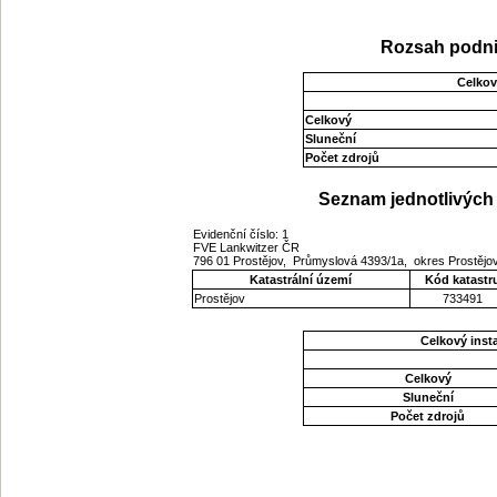
Rozsah podni
Celkov
Celkový
Sluneční
Počet zdrojů
Seznam jednotlivých 
Evidenční číslo: 1
FVE Lankwitzer ČR
796 01 Prostějov, Průmyslová 4393/1a, okres Prostěj
Katastrální území
Kód katastr
Prostějov
733491
Celkový ins
Celkový
Sluneční
Počet zdrojů