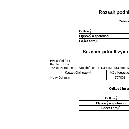
Rozsah podni
Celkov
Celkový
Plynový a spalovací
Počet zdrojů
Seznam jednotlivých 
Evidenční číslo: 1
Kotelna TPD2
735 81 Bohumín, Revoluční, okres Karviná, kraj Mor
Katastrální území
Kód katastr
Nový Bohumín
707031
Celkový ins
Celkový
Plynový a spalovací
Počet zdrojů