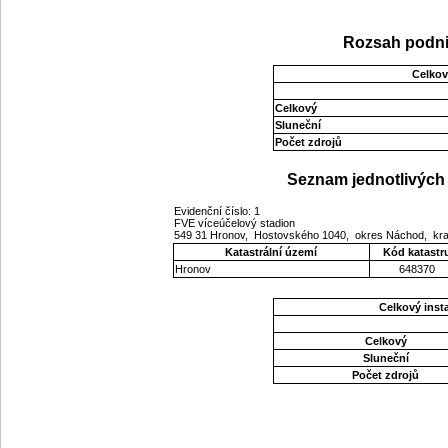
Rozsah podni
Celkov
Celkový
Sluneční
Počet zdrojů
Seznam jednotlivých 
Evidenční číslo: 1
FVE víceúčelový stadion
549 31 Hronov, Hostovského 1040, okres Náchod, kra
Katastrální území
Kód katastr
Hronov
648370
Celkový ins
Celkový
Sluneční
Počet zdrojů