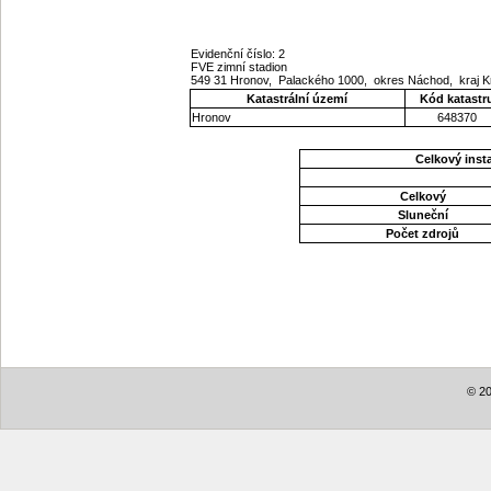
Evidenční číslo: 2
FVE zimní stadion
549 31 Hronov, Palackého 1000, okres Náchod, kraj 
Katastrální území
Kód katastr
Hronov
648370
Celkový ins
Celkový
Sluneční
Počet zdrojů
© 20