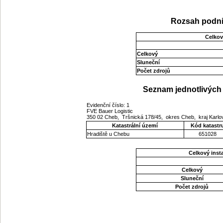
Rozsah podni
Celkov
Celkový
Sluneční
Počet zdrojů
Seznam jednotlivých 
Evidenční číslo: 1
FVE Bauer Logistic
350 02 Cheb, Tršnická 178/45, okres Cheb, kraj Karl
Katastrální území
Kód katastr
Hradiště u Chebu
651028
Celkový ins
Celkový
Sluneční
Počet zdrojů