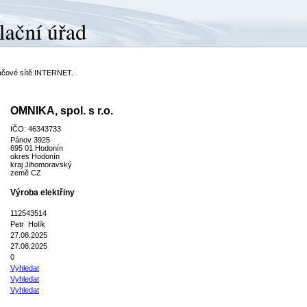
ítačové sítě INTERNET.
OMNIKA, spol. s r.o.
IČO: 46343733
Pánov 3925
695 01 Hodonín
okres Hodonín
kraj Jihomoravský
země CZ
Výroba elektřiny
112543514
Petr Holík
27.08.2025
27.08.2025
0
Vyhledat
Vyhledat
Vyhledat