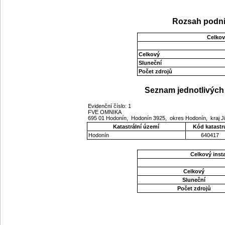
Rozsah podni
Celkov
Celkový
Sluneční
Počet zdrojů
Seznam jednotlivých 
Evidenční číslo: 1
FVE OMNIKA
695 01 Hodonín, Hodonín 3925, okres Hodonín, kraj 
Katastrální území
Kód katastr
Hodonín
640417
Celkový ins
Celkový
Sluneční
Počet zdrojů