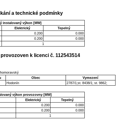
kání a technické podmínky
ý instalovaný výkon [MW]
Elektrický
Tepelný
0.200
0.000
0.200
0.000
1
provozoven k licenci č. 112543514
Jihomoravský
u
Obec
Vymezení
Hodonín
2787/1;st. 8438/1; st. 9862;
talovaný výkon provozovny [MW]
Elektrický
Tepelný
0.200
0.000
0.200
0.000
1