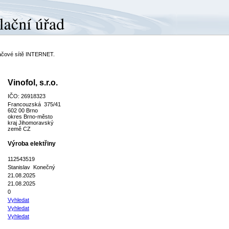
ítačové sítě INTERNET.
Vinofol, s.r.o.
IČO: 26918323
Francouzská 375/41
602 00 Brno
okres Brno-město
kraj Jihomoravský
země CZ
Výroba elektřiny
112543519
Stanislav Konečný
21.08.2025
21.08.2025
0
Vyhledat
Vyhledat
Vyhledat