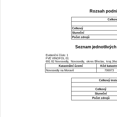
Rozsah podni
Celkov
Celkový
Sluneční
Počet zdrojů
Seznam jednotlivých 
Evidenční číslo: 1
FVE VINOFOL 01
691 82 Novosedly, Novosedly, okres Břeclav, kraj Ji
Katastrální území
Kód katastr
Novosedly na Moravě
706973
Celkový ins
Celkový
Sluneční
Počet zdrojů