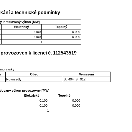
kání a technické podmínky
ý instalovaný výkon [MW]
Elektrický
Tepelný
0.100
0.000
0.100
0.000
1
provozoven k licenci č. 112543519
homoravský
u
Obec
Vymezení
Novosedly
St. 494, St. 912
talovaný výkon provozovny [MW]
Elektrický
Tepelný
0.100
0.000
0.100
0.000
1