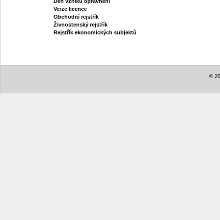
Den vzniku oprávnění
Verze licence
Obchodní rejstřík
Živnostenský rejstřík
Rejstřík ekonomických subjektů
© 20