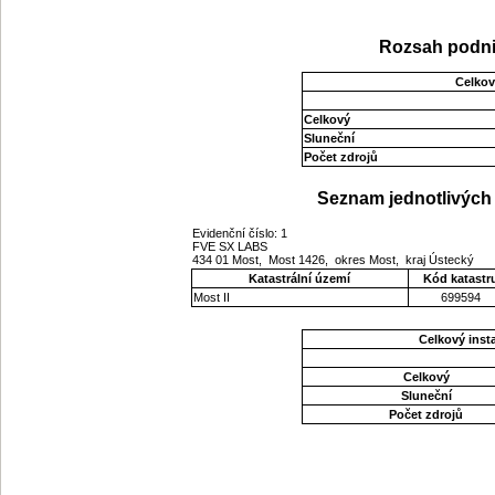
Rozsah podni
Celkov
Celkový
Sluneční
Počet zdrojů
Seznam jednotlivých 
Evidenční číslo: 1
FVE SX LABS
434 01 Most, Most 1426, okres Most, kraj Ústecký
Katastrální území
Kód katastr
Most II
699594
Celkový ins
Celkový
Sluneční
Počet zdrojů