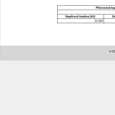
Přenosová ka
Napětová hladina [kV]
D
22.000
© 20