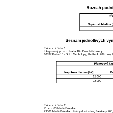
Rozsah podni
Př
Napětová hladina [
Seznam jednotlivých vym
Evidenční číslo: 1
Integrovaný provoz Praha 10 - Dolní Měcholupy
10037 Praha 10 - Dolní Měcholupy, Ke Kablu 289, kraj
Přenosová ka
Napětová hladina [kV]
D
22.000
22.000
Evidenční číslo: 2
Provoz 03 Mladá Boleslav
29301 Mladá Boleslav, Průmyslová zóna, Zalužany 760,