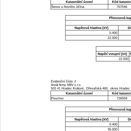
Katastrální území
Kód katastr
Šenov u Nového Jičína
707546
Přenosová ka
Napětová hladina [kV]
D
0.400
22.000
Napětí vstupní [kV]
22.000
Evidenční číslo: 2
Areál firmy NBV s.r.o.
503 41 Hradec Králové, Dřevařská 460, okres Hradec 
Katastrální území
Kód katastr
Pouchov
726559
Přenosová ka
Napětová hladina [kV]
D
0.400
35.000