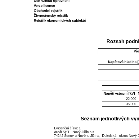
Den vzniku oprávnění
Verze licence
Obchodní rejstřík
Živnostenský rejstřík
Rejstřík ekonomických subjektů
Rozsah podni
Př
Napětová hladina [
Napětí vstupní [kV]
22.000
35.000
Seznam jednotlivých vym
Evidenční číslo: 1
Areál SHT - Nový Jičín a.s.
74242 Šenov u Nového Jičína, Dukelská, okres Nový 