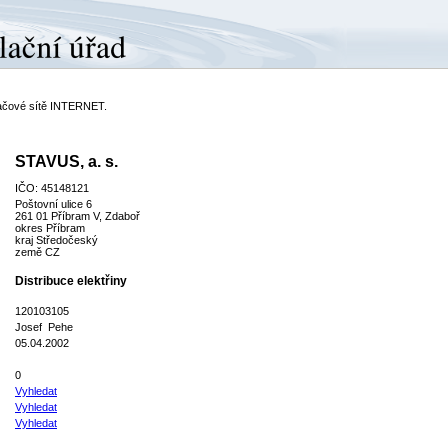
ítačové sítě INTERNET.
STAVUS, a. s.
IČO: 45148121
Poštovní ulice 6
261 01 Příbram V, Zdaboř
okres Příbram
kraj Středočeský
země CZ
Distribuce elektřiny
120103105
Josef Pehe
05.04.2002
0
Vyhledat
Vyhledat
Vyhledat