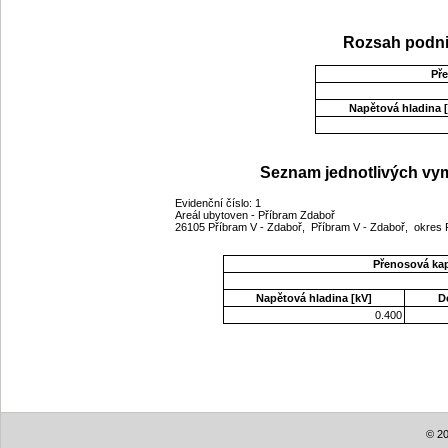
Rozsah podni
Př
Napětová hladina [
Seznam jednotlivých vym
Evidenční číslo: 1
Areál ubytoven - Příbram Zdaboř
26105 Příbram V - Zdaboř, Příbram V - Zdaboř, okres 
Přenosová ka
Napětová hladina [kV]
D
0.400
© 20