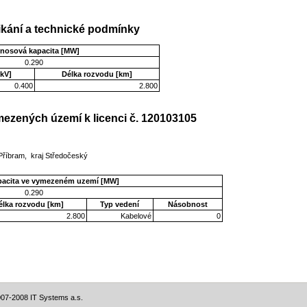
kání a technické podmínky
enosová kapacita [MW]
0.290
kV]
Délka rozvodu [km]
0.400
2.800
ezených území k licenci č. 120103105
Příbram, kraj Středočeský
pacita ve vymezeném uzemí [MW]
0.290
élka rozvodu [km]
Typ vedení
Násobnost
2.800
Kabelové
0
07-2008 IT Systems a.s.