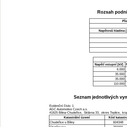
Rozsah podni
Př
Napětová hladina [
Napětí vstupní [kV]
6.000
35.000
35.000
110.000
Seznam jednotlivých vym
Evidenční číslo: 1
AGC Automotive Czech a.s.
41825 Bílina-Chudeřice, Sklárna 33, okres Teplice, kr
Katastrální území
Kód katastr
Chudeřice u Bíliny
604348
Chotějovice
760331