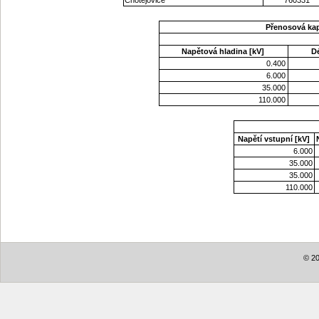
Přenosová ka
Napětová hladina [kV]
D
0.400
6.000
35.000
110.000
Napětí vstupní [kV]
6.000
35.000
35.000
110.000
© 20