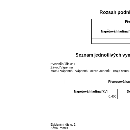
Rozsah podni
Př
Napětová hladina [
Seznam jednotlivých vym
Evidenční číslo: 1
Závod Vápenná
79064 Vápenná, Vápenná, okres Jeseník, kraj Olom
Přenosová ka
Napětová hladina [kV]
D
0.400
Evidenční číslo: 2
Závo Pomezí