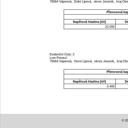
79064 Vápenná, Dolní Lipová, okres Jeseník, kraj O
Přenosová ka
Napětová hladina [kV]
D
22.000
Evidenční číslo: 3
Lom Pomezí
79064 Vápenná, Horní Lipová, okres Jeseník, kraj O
Přenosová ka
Napětová hladina [kV]
D
0.400
© 20