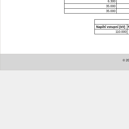
6.300
35.000
35.000
Napětí vstupní [kV]
110.000
© 20