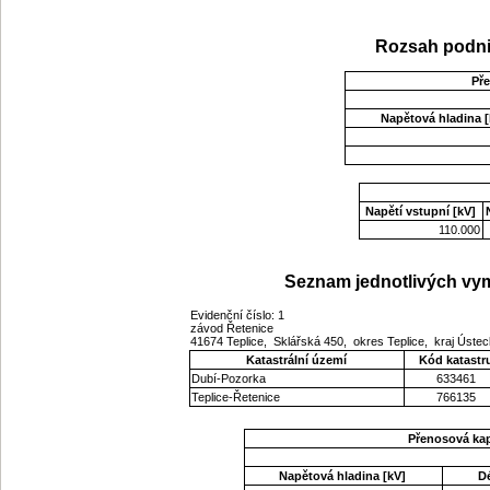
Rozsah podni
Př
Napětová hladina [
Napětí vstupní [kV]
110.000
Seznam jednotlivých vym
Evidenční číslo: 1
závod Řetenice
41674 Teplice, Sklářská 450, okres Teplice, kraj Úste
Katastrální území
Kód katastr
Dubí-Pozorka
633461
Teplice-Řetenice
766135
Přenosová ka
Napětová hladina [kV]
D