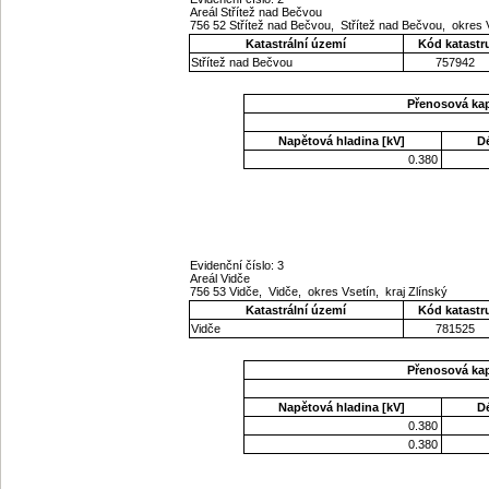
Areál Střítež nad Bečvou
756 52 Střítež nad Bečvou, Střítež nad Bečvou, okres 
Katastrální území
Kód katastr
Střítež nad Bečvou
757942
Přenosová ka
Napětová hladina [kV]
D
0.380
Evidenční číslo: 3
Areál Vidče
756 53 Vidče, Vidče, okres Vsetín, kraj Zlínský
Katastrální území
Kód katastr
Vidče
781525
Přenosová ka
Napětová hladina [kV]
D
0.380
0.380