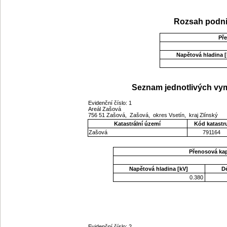
Rozsah podni
Př
Napětová hladina [
Seznam jednotlivých vym
Evidenční číslo: 1
Areál Zašová
756 51 Zašová, Zašová, okres Vsetín, kraj Zlínský
Katastrální území
Kód katastr
Zašová
791164
Přenosová ka
Napětová hladina [kV]
D
0.380
Evidenční číslo: 2