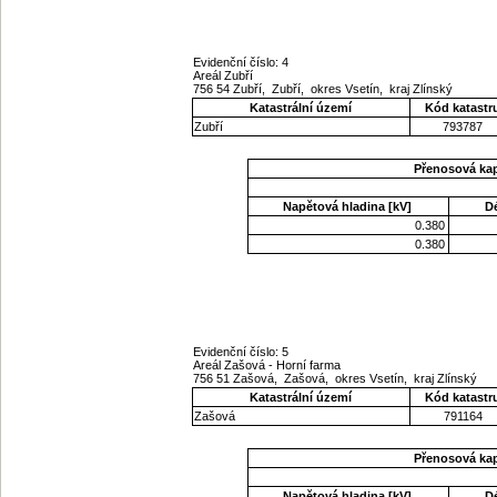
Evidenční číslo: 4
Areál Zubří
756 54 Zubří, Zubří, okres Vsetín, kraj Zlínský
Katastrální území
Kód katastr
Zubří
793787
Přenosová ka
Napětová hladina [kV]
D
0.380
0.380
Evidenční číslo: 5
Areál Zašová - Horní farma
756 51 Zašová, Zašová, okres Vsetín, kraj Zlínský
Katastrální území
Kód katastr
Zašová
791164
Přenosová ka
Napětová hladina [kV]
D