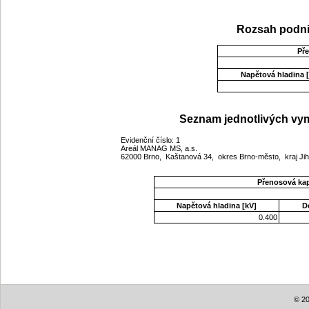
Rozsah podni
Př
Napětová hladina [
Seznam jednotlivých vym
Evidenční číslo: 1
Areál MANAG MS, a.s.
62000 Brno, Kaštanová 34, okres Brno-město, kraj J
Přenosová ka
Napětová hladina [kV]
D
0.400
© 20