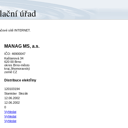
ítačové sítě INTERNET.
MANAG MS, a.s.
IČO: 46900047
Kaštanová 34
620 00 Brno
okres Brno-město
kraj Jihomoravský
země CZ
Distribuce elektřiny
120103194
Stanislav Slezák
12.06.2002
12.06.2002
0
Vyhledat
Vyhledat
Vyhledat