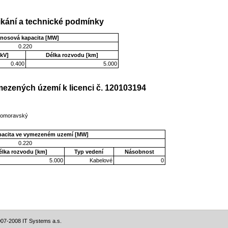
kání a technické podmínky
enosová kapacita [MW]
0.220
kV]
Délka rozvodu [km]
0.400
5.000
ezených území k licenci č. 120103194
ihomoravský
pacita ve vymezeném uzemí [MW]
0.220
élka rozvodu [km]
Typ vedení
Násobnost
5.000
Kabelové
0
07-2008 IT Systems a.s.