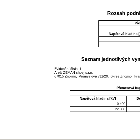
Rozsah podni
Př
Napětová hladina [
Seznam jednotlivých vym
Evidenční číslo: 1
Areál ZEMAN shoe, s.r.o.
67015 Znojmo, Průmyslová 711/20, okres Znojmo, kra
Přenosová ka
Napětová hladina [kV]
D
0.400
22.000