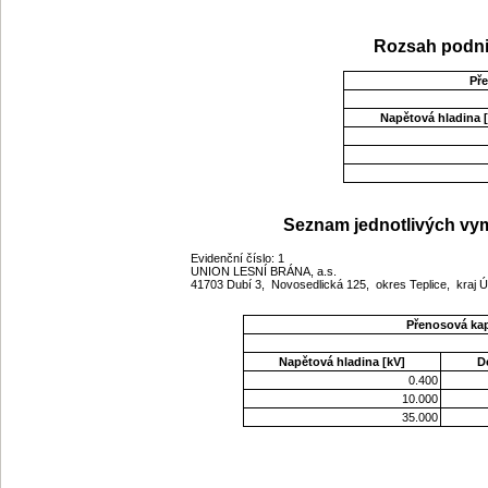
Rozsah podni
Př
Napětová hladina [
Seznam jednotlivých vym
Evidenční číslo: 1
UNION LESNÍ BRÁNA, a.s.
41703 Dubí 3, Novosedlická 125, okres Teplice, kraj 
Přenosová ka
Napětová hladina [kV]
D
0.400
10.000
35.000