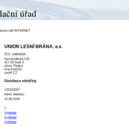
ítačové sítě INTERNET.
UNION LESNÍ BRÁNA, a.s.
IČO: 14864606
Novosedlická 125
417 03 Dubí 3
okres Teplice
kraj Ústecký
země CZ
Distribuce elektřiny
120103257
Karel Adamec
12.06.2002
2
Vyhledat
Vyhledat
Vyhledat