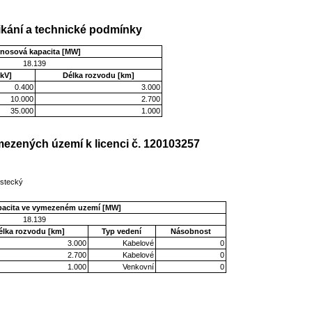
kání a technické podmínky
enosová kapacita [MW]
18.139
kV]
Délka rozvodu [km]
0.400
3.000
10.000
2.700
35.000
1.000
ezených území k licenci č. 120103257
Ústecký
pacita ve vymezeném uzemí [MW]
18.139
élka rozvodu [km]
Typ vedení
Násobnost
3.000
Kabelové
0
2.700
Kabelové
0
1.000
Venkovní
0