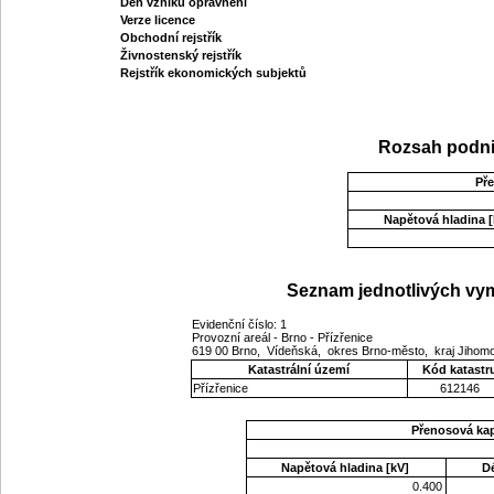
Den vzniku oprávnění
Verze licence
Obchodní rejstřík
Živnostenský rejstřík
Rejstřík ekonomických subjektů
Rozsah podni
Př
Napětová hladina [
Seznam jednotlivých vym
Evidenční číslo: 1
Provozní areál - Brno - Přízřenice
619 00 Brno, Vídeňská, okres Brno-město, kraj Jiho
Katastrální území
Kód katastr
Přízřenice
612146
Přenosová ka
Napětová hladina [kV]
D
0.400