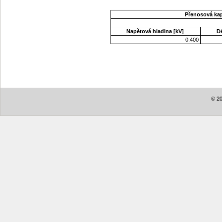
Přenosová ka
Napětová hladina [kV]
D
0.400
© 20