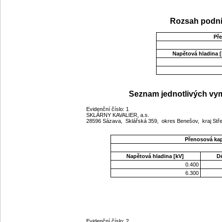
Rozsah podni
Př
Napětová hladina [
Seznam jednotlivých vym
Evidenční číslo: 1
SKLÁRNY KAVALIER, a.s.
28596 Sázava, Sklářská 359, okres Benešov, kraj St
Přenosová ka
Napětová hladina [kV]
D
0.400
6.300
Evidenční číslo: 2