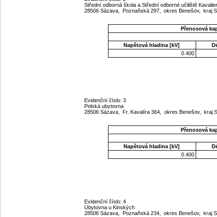
Střední odborná škola a Střední odborné učiliště Kavalier
28506 Sázava, Poznaňská 297, okres Benešov, kraj 
Přenosová ka
Napětová hladina [kV]
D
0.400
Evidenční číslo: 3
Polská ubytovna
28506 Sázava, Fr. Kavalíra 364, okres Benešov, kraj
Přenosová ka
Napětová hladina [kV]
D
0.400
Evidenční číslo: 4
Ubytovna u Kinských
28506 Sázava, Poznaňská 234, okres Benešov, kraj 