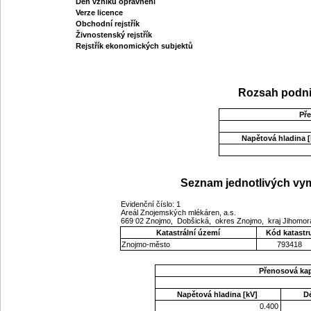
Den vzniku oprávnění
Verze licence
Obchodní rejstřík
Živnostenský rejstřík
Rejstřík ekonomických subjektů
Rozsah podni
Př
Napětová hladina [
Seznam jednotlivých vym
Evidenční číslo: 1
Areál Znojemských mlékáren, a.s.
669 02 Znojmo, Dobšická, okres Znojmo, kraj Jihomo
Katastrální území
Kód katastr
Znojmo-město
793418
Přenosová ka
Napětová hladina [kV]
D
0.400